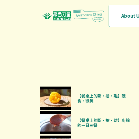
About 
【餐桌上的斷‧捨‧離】醜
食‧很美
【餐桌上的斷‧捨‧離】廚餘
的一日三餐