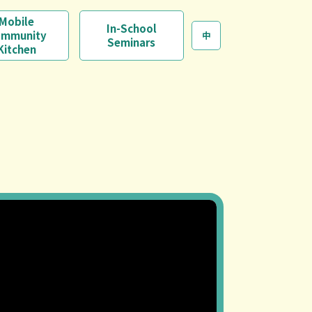
Mobile
In-School
mmunity
中
Seminars
Kitchen