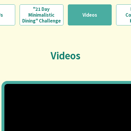
"21 Day
Us
Minimalistic
Videos
Co
Dining" Challenge
Videos